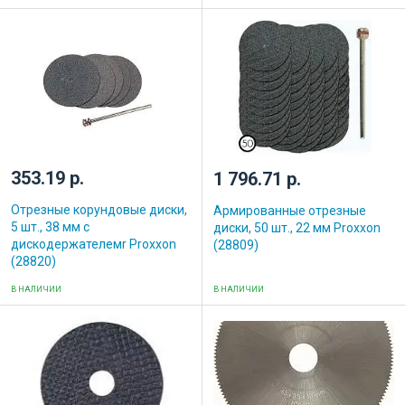
353.19 р.
1 796.71 р.
Отрезные корундовые диски,
Армированные отрезные
5 шт., 38 мм с
диски, 50 шт., 22 мм Proxxon
дискодержателемr Proxxon
(28809)
(28820)
В НАЛИЧИИ
В НАЛИЧИИ