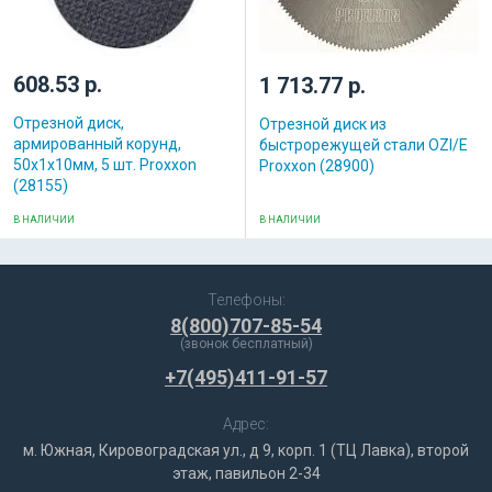
608.53 р.
1 713.77 р.
Отрезной диск,
Отрезной диск из
армированный корунд,
быстрорежущей стали OZI/E
50х1х10мм, 5 шт. Proxxon
Proxxon (28900)
(28155)
В НАЛИЧИИ
В НАЛИЧИИ
Телефоны:
8(800)707-85-54
(звонок бесплатный)
+7(495)411-91-57
Адрес:
м. Южная, Кировоградская ул., д 9, корп. 1 (ТЦ Лавка), второй
этаж, павильон 2-34