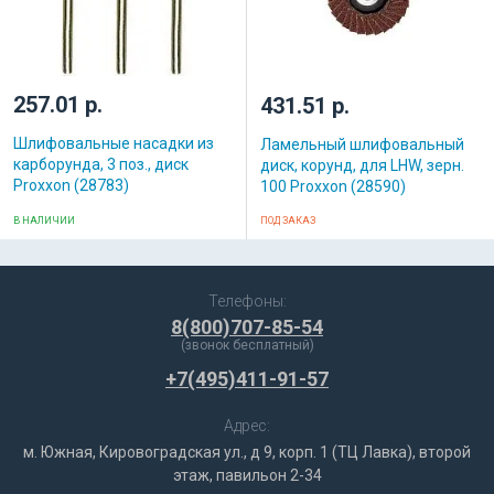
257.01 р.
431.51 р.
Шлифовальные насадки из
Ламельный шлифовальный
карборунда, 3 поз., диск
диск, корунд, для LHW, зерн.
Proxxon (28783)
100 Proxxon (28590)
В НАЛИЧИИ
ПОД ЗАКАЗ
Телефоны:
8(800)707-85-54
(звонок бесплатный)
+7(495)411-91-57
Адрес:
м. Южная, Кировоградская ул., д 9, корп. 1 (ТЦ Лавка), второй
этаж, павильон 2-34