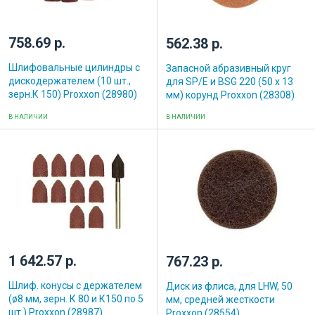
758.69 р.
562.38 р.
Шлифовальные цилиндры с
Запасной абразивный круг
дискодержателем (10 шт.,
для SP/E и BSG 220 (50 х 13
зерн.К 150) Proxxon (28980)
мм) корунд Proxxon (28308)
В НАЛИЧИИ
В НАЛИЧИИ
1 642.57 р.
767.23 р.
Шлиф. конусы с держателем
Диск из флиса, для LHW, 50
(ø8 мм, зерн. К 80 и К150 по 5
мм, средней жесткости
шт.) Proxxon (28987)
Proxxon (28554)