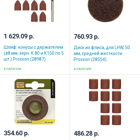
1 629.09 р.
760.93 р.
Шлиф. конусы с держателем
Диск из флиса, для LHW, 50
(ø8 мм, зерн. К 80 и К150 по 5
мм, средней жесткости
шт.) Proxxon (28987)
Proxxon (28554)
В НАЛИЧИИ
В НАЛИЧИИ
354.60 р.
486.28 р.