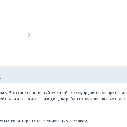
Ы
рмы Proxxon
? практичный сменный аксессуар для предварительной
ей стали и пластике. Подходит для работы с полировальным станк
из миткаля и пропитан специальным составом;