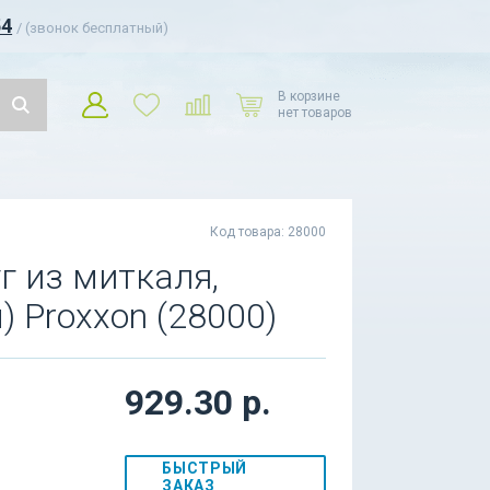
54
/ (звонок бесплатный)
В корзине
нет товаров
Код товара: 28000
 из миткаля,
 Proxxon (28000)
929.30 р.
БЫСТРЫЙ
ЗАКАЗ