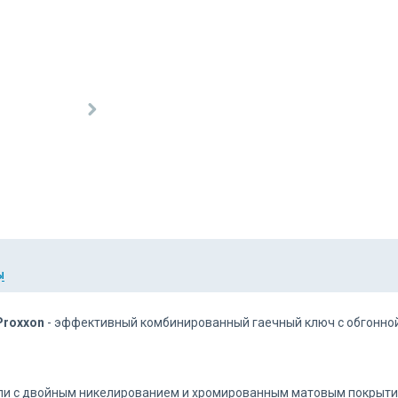
Ы
Proxxon
- эффективный комбинированный гаечный ключ с обгонно
али с двойным никелированием и хромированным матовым покрыти