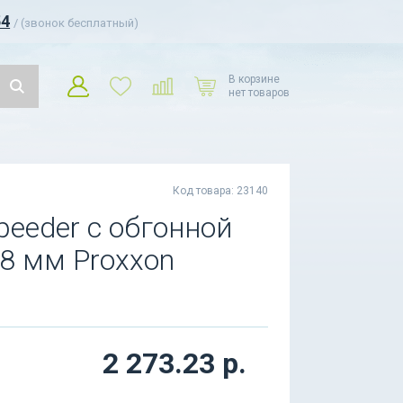
54
/ (звонок бесплатный)
В корзине
нет товаров
Код товара: 23140
peeder с обгонной
8 мм Proxxon
2 273.23 р.