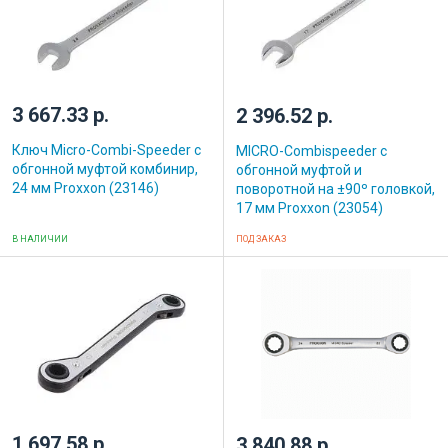
3 667.33 р.
2 396.52 р.
Ключ Micro-Combi-Speeder с
MICRO-Combispeeder с
обгонной муфтой комбинир,
обгонной муфтой и
24 мм Proxxon (23146)
поворотной на ±90º головкой,
17 мм Proxxon (23054)
В НАЛИЧИИ
ПОД ЗАКАЗ
1 697.58 р.
3 840.88 р.