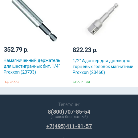
352.79 р.
822.23 р.
Намагниченный держатель
1/2" Адаптер для дрели для
для шестигранных бит, 1/4"
торцевых головок магнитный
Proxxon (23703)
Proxxon (23460)
ПОД ЗАКАЗ
В НАЛИЧИИ
Телефоны:
8(800)707-85-54
(звонок бесплатный)
+7(495)411-91-57