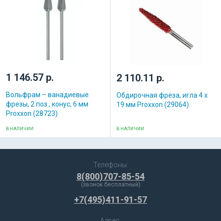
1 146.57 р.
2 110.11 р.
Вольфрам – ванадиевые
Обдирочная фреза, игла 4 х
фрезы, 2 поз., конус, 6 мм
19 мм Proxxon (29064)
Proxxon (28723)
В НАЛИЧИИ
В НАЛИЧИИ
Телефоны:
8(800)707-85-54
(звонок бесплатный)
+7(495)411-91-57
Адрес: