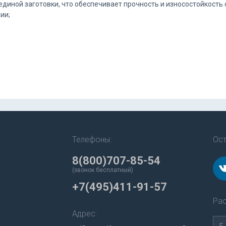
единой заготовки, что обеспечивает прочность и износостойкость 
ии;
Телефоны:
Ост
8(800)707-85-54
(звонок бесплатный)
+7(495)411-91-57
Рас
Адрес: