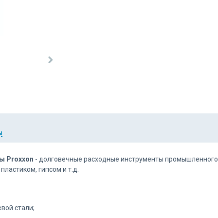
Ы
ы Proxxon
- долговечные расходные инструменты промышленного 
ластиком, гипсом и т.д.
вой стали;