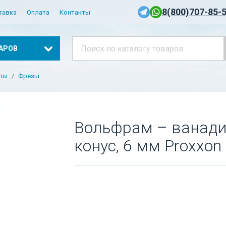
8(800)707-85-
тавка
Оплата
Контакты
АРОВ
алы
Фрезы
Вольфрам – ванадие
конус, 6 мм Proxxon