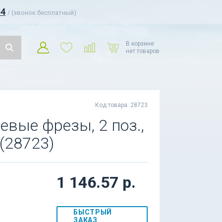
54
/ (звонок бесплатный)
В корзине
нет товаров
Код товара: 28723
вые фрезы, 2 поз.,
 (28723)
1 146.57 р.
БЫСТРЫЙ
ЗАКАЗ