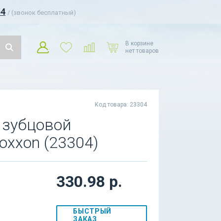
54
/ (звонок бесплатный)
В корзине
нет товаров
Код товара: 23304
и зубцовой
oxxon (23304)
330.98 р.
БЫСТРЫЙ
ЗАКАЗ