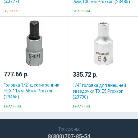
(23777)
7мм,100 мм Proxxon (23485)
ПОД ЗАКАЗ
В НАЛИЧИИ
777.66 р.
335.72 р.
Головка 1/2" шестигранник
1/4" головка для внешней
HEX 11мм, 55мм Proxxon
звездочки ТХ Е5 Proxxon
(23465)
(23790)
В НАЛИЧИИ
В НАЛИЧИИ
Телефоны:
8(800)707-85-54