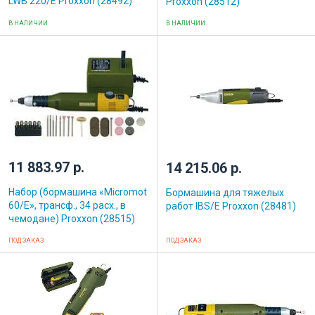
LWB 220/E Proxxon (28492)
Proxxon (28512)
В НАЛИЧИИ
В НАЛИЧИИ
11 883.97 р.
14 215.06 р.
Набор (бормашина «Micromot
Бормашина для тяжелых
60/Е», трансф., 34 расх., в
работ IBS/E Proxxon (28481)
чемодане) Proxxon (28515)
ПОД ЗАКАЗ
ПОД ЗАКАЗ