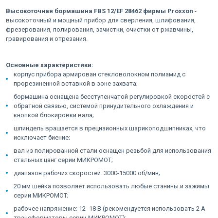
Высокоточная бормашина FBS 12/ЕF 28462 фирмы Proxxon
-
высокоточный и мощный прибор для сверления, шлифования,
фрезерования, полирования, зачистки, очистки от ржавчины,
гравирования и отрезания.
Основные характеристики:
корпус прибора армирован стекловолокном полиамид с
прорезиненной вставкой в зоне захвата;
бормашина оснащена бесступенчатой регулировкой скоростей с
обратной связью, системой принудительного охлаждения и
кнопкой блокировки вала;
шпиндель вращается в прецизионных шарикоподшипниках, что
исключает биение;
вал из полированной стали оснащен резьбой для использования
стальных цанг серии МИКРОМОТ;
диапазон рабочих скоростей: 3000-15000 об/мин;
20 мм шейка позволяет использовать любые станины и зажимы
серии МИКРОМОТ;
рабочее напряжение: 12- 18 В (рекомендуется использовать 2 А
трансформаторы серии МИКРОМОТ);