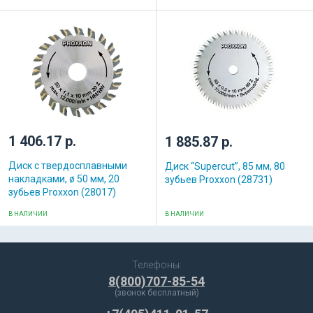
1 406.17 р.
1 885.87 р.
Диск с твердосплавными
Диск “Supercut”, 85 мм, 80
накладками, ø 50 мм, 20
зубьев Proxxon (28731)
зубьев Proxxon (28017)
В НАЛИЧИИ
В НАЛИЧИИ
Телефоны:
8(800)707-85-54
(звонок бесплатный)