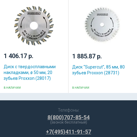
1 406.17 р.
1 885.87 р.
Диск с твердосплавными
Диск “Supercut”, 85 мм, 80
накладками, ø 50 мм, 20
зубьев Proxxon (28731)
зубьев Proxxon (28017)
В НАЛИЧИИ
В НАЛИЧИИ
Телефоны:
8(800)707-85-54
(звонок бесплатный)
+7(495)411-91-57