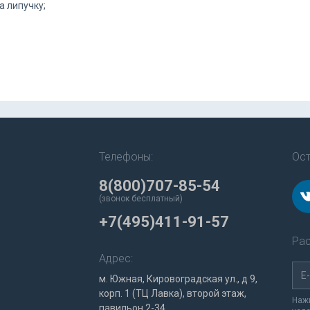
а липучку;
Телефоны:
Ост
8(800)707-85-54
(звонок бесплатный)
+7(495)411-91-57
Рас
Адрес:
м. Южная, Кировоградская ул., д 9,
корп. 1 (ТЦ Лавка), второй этаж,
Нажи
павильон 2-34