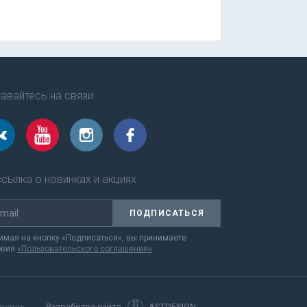
авайтесь на связи
сылка о новинках и акциях
ПОДПИСАТЬСЯ
мая на кнопку «Подписаться», вы принимаете
овия
«Пользовательского соглашения»
равах.
Разработка сайта
ASTDESIGN