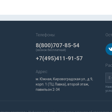
Телефоны:
Ост
8(800)707-85-54
(звонок бесплатный)
+7(495)411-91-57
Рас
Адрес:
м. Южная, Кировоградская ул., д 9,
корп. 1 (ТЦ Лавка), второй этаж,
Нажи
павильон 2-34
усл
 права защищены. Информация сайта защищена законом об авторских п